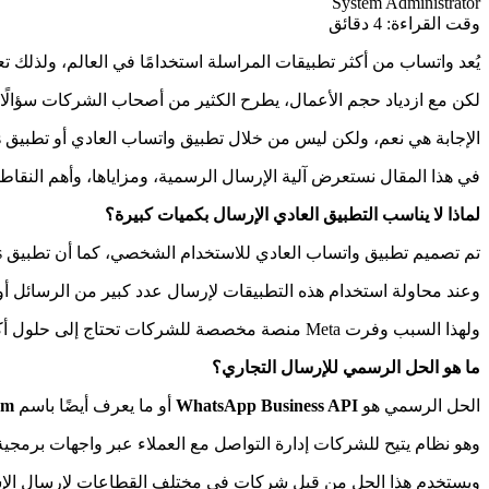
System Administrator
وقت القراءة:
4 دقائق
يُعد واتساب من أكثر تطبيقات المراسلة استخدامًا في العالم، ولذلك 
لكن مع ازدياد حجم الأعمال، يطرح الكثير من أصحاب الشركات سؤالًا 
الإجابة هي نعم، ولكن ليس من خلال تطبيق واتساب العادي أو تطبيق WhatsApp Business التقليدي، وإنما عبر
في هذا المقال نستعرض آلية الإرسال الرسمية، ومزاياها، وأهم النقاط 
لماذا لا يناسب التطبيق العادي الإرسال بكميات كبيرة؟
تم تصميم تطبيق واتساب العادي للاستخدام الشخصي، كما أن تطبيق WhatsApp Business موجه في الأساس للمشروعات الصغيرة.
وعند محاولة استخدام هذه التطبيقات لإرسال عدد كبير من الرسائل أو 
ولهذا السبب وفرت Meta منصة مخصصة للشركات تحتاج إلى حلول أكثر احترافية.
ما هو الحل الرسمي للإرسال التجاري؟
الحل الرسمي هو
WhatsApp Business API
أو ما يعرف أيضًا باسم
rm
وهو نظام يتيح للشركات إدارة التواصل مع العملاء عبر واجهات برمجية
ويستخدم هذا الحل من قبل شركات في مختلف القطاعات لإرسال الإشعارا